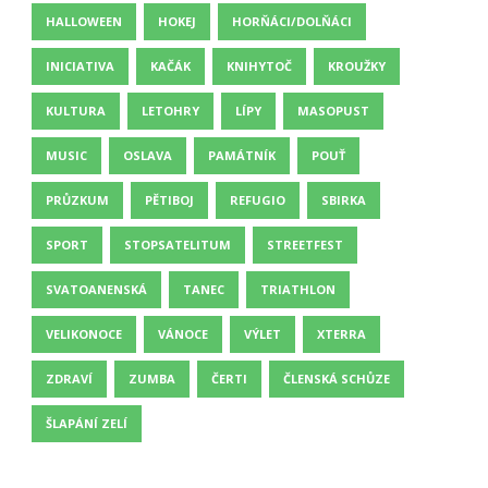
HALLOWEEN
HOKEJ
HORŇÁCI/DOLŇÁCI
INICIATIVA
KAČÁK
KNIHYTOČ
KROUŽKY
KULTURA
LETOHRY
LÍPY
MASOPUST
MUSIC
OSLAVA
PAMÁTNÍK
POUŤ
PRŮZKUM
PĚTIBOJ
REFUGIO
SBIRKA
SPORT
STOPSATELITUM
STREETFEST
SVATOANENSKÁ
TANEC
TRIATHLON
VELIKONOCE
VÁNOCE
VÝLET
XTERRA
ZDRAVÍ
ZUMBA
ČERTI
ČLENSKÁ SCHŮZE
ŠLAPÁNÍ ZELÍ