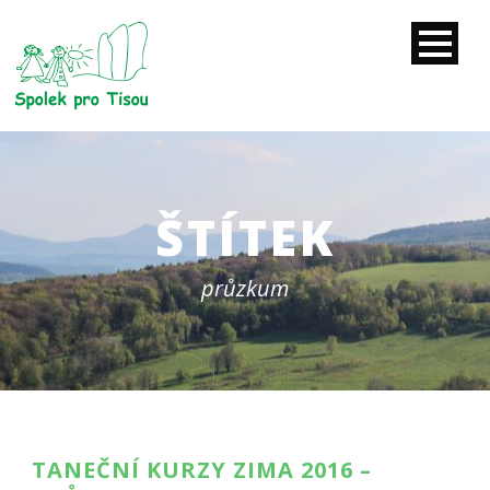
ŠTÍTEK
průzkum
TANEČNÍ KURZY ZIMA 2016 –