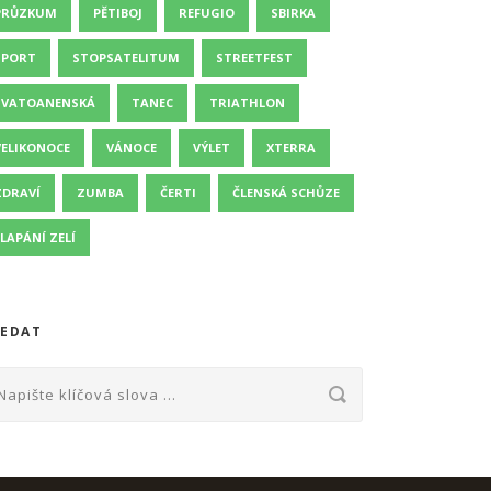
PRŮZKUM
PĚTIBOJ
REFUGIO
SBIRKA
SPORT
STOPSATELITUM
STREETFEST
SVATOANENSKÁ
TANEC
TRIATHLON
VELIKONOCE
VÁNOCE
VÝLET
XTERRA
ZDRAVÍ
ZUMBA
ČERTI
ČLENSKÁ SCHŮZE
ŠLAPÁNÍ ZELÍ
EDAT