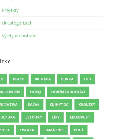
Projekty
Uncategorized
Výlety do historie
ÍTKY
AK
BEACH
BRIGÁDA
BURZA
EHD
HALLOWEEN
HOKEJ
HORŇÁCI/DOLŇÁCI
INICIATIVA
KAČÁK
KNIHYTOČ
KROUŽKY
KULTURA
LETOHRY
LÍPY
MASOPUST
MUSIC
OSLAVA
PAMÁTNÍK
POUŤ